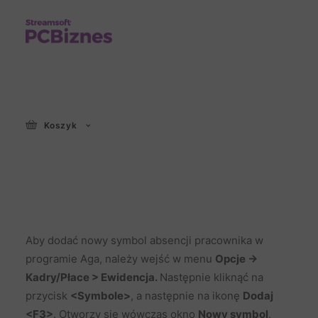
Dodawanie nowego
Koszyk
symbolu absencji
pracownika
Aby dodać nowy symbol absencji pracownika w
programie Aga, należy wejść w menu
Opcje ->
Kadry/Płace > Ewidencja.
Następnie kliknąć na
przycisk
<Symbole>
, a następnie na ikonę
Dodaj
<F3>
. Otworzy się wówczas okno
Nowy symbol
,