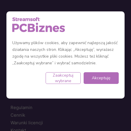
Sieć sprzedaży
Zostań Partnerem
Używamy plików cookies, aby zapewnić najlepszą jakość
Ustawienia plików cookie
działania naszych stron. Klikając „Akceptuję”, wyrażasz
zgodę na wszystkie pliki cookies. Możesz też kliknąć
„Zaakceptuj wybrane” i wybrać samodzielnie.
KPiR
Ryczałt
Zaakceptuj
Akceptuję
wybrane
Ewidencja środków trwałych
Jak założyć firmę?
Regulamin
Cennik
Warunki licencji
Kontakt