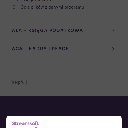
Opis plików z danymi programu
ALA - KSIĘGA PODATKOWA
AGA - KADRY I PŁACE
[helpful]