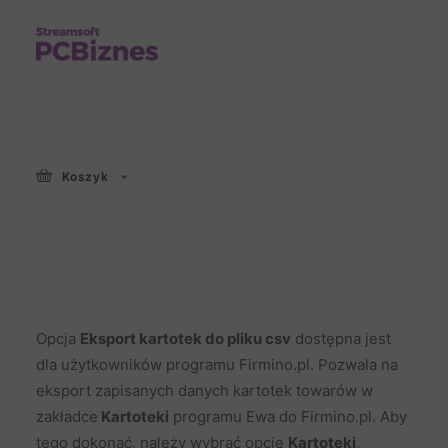
Eksport bazy kartotek
Koszyk
magazynowych do
pliku csv
Opcja
Eksport kartotek do pliku csv
dostępna jest
dla użytkowników programu Firmino.pl. Pozwala na
eksport zapisanych danych kartotek towarów w
zakładce
Kartoteki
programu Ewa do Firmino.pl. Aby
tego dokonać, należy wybrać opcję
Kartoteki
,