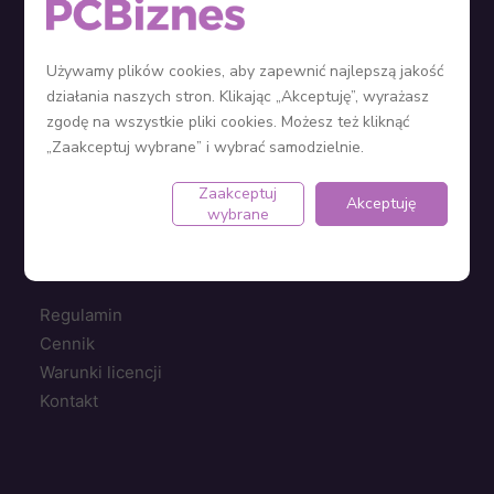
Sieć sprzedaży
Zostań Partnerem
Używamy plików cookies, aby zapewnić najlepszą jakość
Ustawienia plików cookie
działania naszych stron. Klikając „Akceptuję”, wyrażasz
zgodę na wszystkie pliki cookies. Możesz też kliknąć
„Zaakceptuj wybrane” i wybrać samodzielnie.
KPiR
Ryczałt
Zaakceptuj
Akceptuję
wybrane
Ewidencja środków trwałych
Jak założyć firmę?
Regulamin
Cennik
Warunki licencji
Kontakt