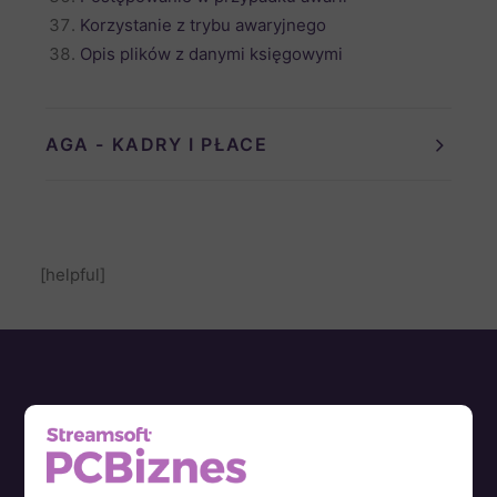
Korzystanie z trybu awaryjnego
Opis plików z danymi księgowymi
AGA - KADRY I PŁACE
[helpful]
Sieć sprzedaży