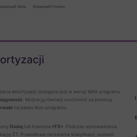
treamsoft Verto
Streamsoft Firmino
ortyzacji
zania amortyzacji dostępna jest w wersji MAX programu
sięgowość
. Można ją również uruchomić za pomocą
trwałe
na pasku ikon programu.
kony
Dodaj
lub klawisza
<F3>
. Podczas wprowadzania,
kację ŚT. Prawidłowe określenie klasyfikacji, pozwoli