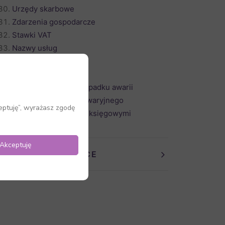
Urzędy skarbowe
Zdarzenia gospodarcze
Stawki VAT
Nazwy usług
Samochody
Trasy
Postępowanie w przypadku awarii
Korzystanie z trybu awaryjnego
eptuję”, wyrażasz zgodę
Opis plików z danymi księgowymi
Akceptuję
AGA - KADRY I PŁACE