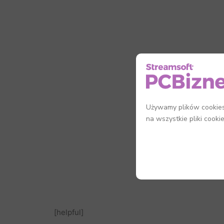
Używamy plików cookies,
na wszystkie pliki cooki
[helpful]