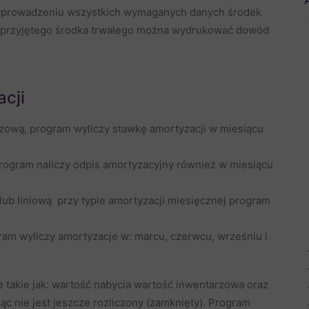
wprowadzeniu wszystkich wymaganych danych środek
wo przyjętego środka trwałego można wydrukować dowód
cji
ową, program wyliczy stawkę amortyzacji w miesiącu
rogram naliczy odpis amortyzacyjny również w miesiącu
ub liniową przy typie amortyzacji miesięcznej program
am wyliczy amortyzacje w: marcu, czerwcu, wrześniu i
takie jak: wartość nabycia wartość inwentarzowa oraz
 nie jest jeszcze rozliczony (zamknięty). Program