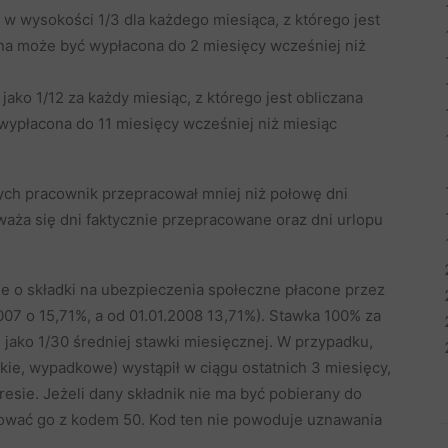
 w wysokości 1/3 dla każdego miesiąca, z którego jest
na może być wypłacona do 2 miesięcy wcześniej niż
jako 1/12 za każdy miesiąc, z którego jest obliczana
ypłacona do 11 miesięcy wcześniej niż miesiąc
ych pracownik przepracował mniej niż połowę dni
aża się dni faktycznie przepracowane oraz dni urlopu
ne o składki na ubezpieczenia społeczne płacone przez
007 o 15,71%, a od 01.01.2008 13,71%). Stawka 100% za
 jako 1/30 średniej stawki miesięcznej. W przypadku,
kie, wypadkowe) wystąpił w ciągu ostatnich 3 miesięcy,
sie. Jeżeli dany składnik nie ma być pobierany do
iować go z kodem 50. Kod ten nie powoduje uznawania