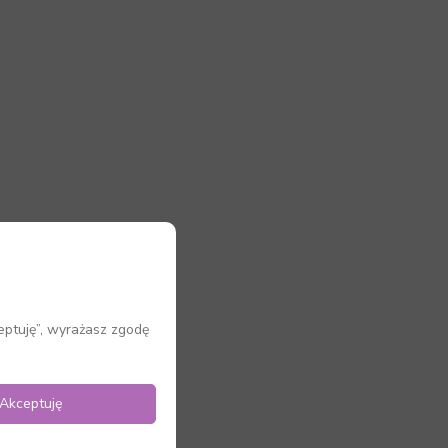
eptuję”, wyrażasz zgodę
Akceptuję