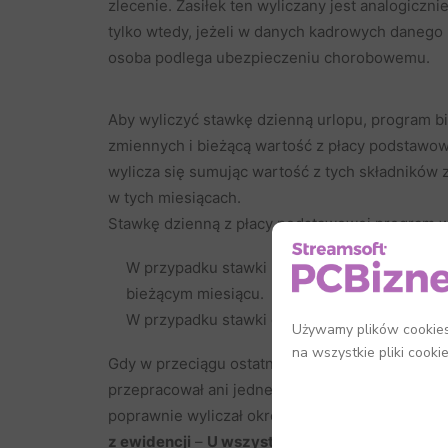
zlecenie. Zasiłek ten wyliczany jest analogiczn
tylko wtedy, jeżeli w danych kadrowych danego 
osoba podlega ubezpieczeniu chorobowemu.
Aby wyliczyć stawkę dzienną urlopu, program bi
zmiennych i bieżącą wartość z płacy podstawow
wylicza się sumując wartość z tych składników z
w tych miesiącach.
Stawkę dzienną z płacy podstawowej program w
W przypadku stawki miesięcznej – dzieląc pł
bieżącym miesiącu.
W przypadku stawki godzinowej – mnożąc sta
Używamy plików cookies,
na wszystkie pliki cooki
Gdy w przeciągu ostatnich 3 miesięcy wystąpił 
przepracował ani jednego dnia, program cofnie 
poprawnie wyliczał okresy nieobecności pracow
z ewidencji
–
U wszystkich
(zalecane). Opcja 