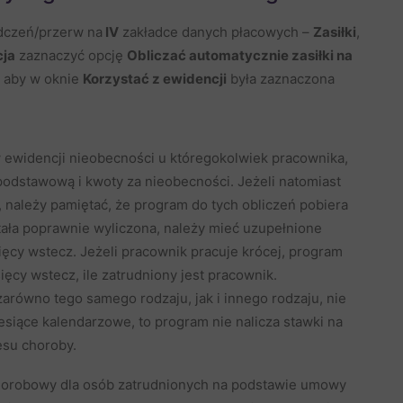
dczeń/przerw na
IV
zakładce danych płacowych –
Zasiłki
,
cja
zaznaczyć opcję
Obliczać automatycznie zasiłki na
, aby w oknie
Korzystać z ewidencji
była zaznaczona
 ewidencji nieobecności u któregokolwiek pracownika,
 podstawową i kwoty za nieobecności. Jeżeli natomiast
należy pamiętać, że program do tych obliczeń pobiera
stała poprawnie wyliczona, należy mieć uzupełnione
ęcy wstecz. Jeżeli pracownik pracuje krócej, program
ęcy wstecz, ile zatrudniony jest pracownik.
zarówno tego samego rodzaju, jak i innego rodzaju, nie
esiące kalendarzowe, to program nie nalicza stawki na
esu choroby.
horobowy dla osób zatrudnionych na podstawie umowy