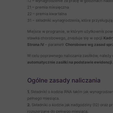
12 – wynagrodzenie za pracę w godzinach nadl
21 – premia miesięczna
22 – premia kwartalna
31 – składniki wynagrodzenia, które przysługuj
Miejsce w programie, w którym użytkownik powin
stawka chorobowego, znajduje się w opcji
Kadr
Strona IV
– parametr
Chorobowe wg zasad sprze
W celu poprawnego naliczania zasiłków, należy
automatycznie zasiłki na podstawie ewidencji
.
Ogólne zasady naliczania
1.
Składniki o kodzie RNA takim jak wynagrodzeni
pełnego miesiąca.
2.
Składniki o kodzie jak nadgodziny (12) oraz p
rozszerzane do pełnego miesiąca.