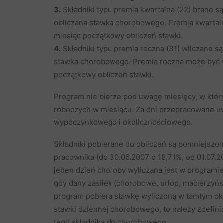
3.
Składniki typu premia kwartalna (22) brane są
obliczana stawka chorobowego. Premia kwartal
miesiąc początkowy obliczeń stawki.
4.
Składniki typu premia roczna (31) wliczane są 
stawka chorobowego. Premia roczna może być w
początkowy obliczeń stawki.
Program nie bierze pod uwagę miesięcy, w któr
roboczych w miesiącu. Za dni przepracowane uw
wypoczynkowego i okolicznościowego.
Składniki pobierane do obliczeń są pomniejszo
pracownika (do 30.06.2007 o 18,71%, od 01.07.2
jeden dzień choroby wyliczana jest w programie
gdy dany zasiłek (chorobowe, urlop, macierzyńs
program pobiera stawkę wyliczoną w tamtym okre
stawki dziennej chorobowego, to należy zdefin
tego składnika do chorobowego.