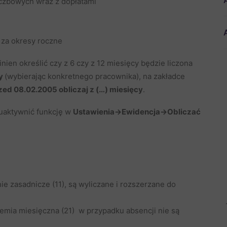
iczbowych wraz z dopłatami
ą za okresy roczne
ien określić czy z 6 czy z 12 miesięcy będzie liczona
y
(wybierając konkretnego pracownika), na zakładce
d 08.02.2005 obliczaj z (…) miesięcy
.
 uaktywnić funkcję w
Ustawienia->Ewidencja->Obliczać
e zasadnicze (11), są wyliczane i rozszerzane do
remia miesięczna (21) w przypadku absencji nie są