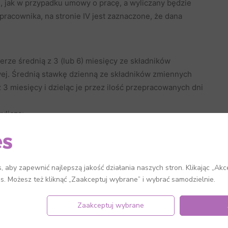
ie, jak w przypadku umowy o pracę, a wyliczany będzie
pracownika, na stronie IV jest zaznaczone, że dana
erze średnią z 3 (lub 6) miesięcy ze składników
ej. Średnią stawkę dzienną ze składników zmiennych
 3 miesięcy i dzieląc je przez ilość przepracowanych dni
ylicza:
acę zasadniczą przez ilość dni do przepracowania w
wkę godzinową przez wymiar godzin i etat.
 aby zapewnić najlepszą jakość działania naszych stron. Klikając „Akc
es. Możesz też kliknąć „Zaakceptuj wybrane” i wybrać samodzielnie.
miesiąc (jeden lub więcej), w którym pracownik nie
się do 4 miesiąca (ewentualnie dalej). Aby program
Zaakceptuj wybrane
nika w pracy, należy mieć zaznaczoną opcję
Korzystać
dostępna w
Ustawieniach
na zakładce
Ewidencja
.