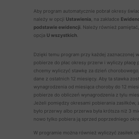
Aby program automatycznie pobrał okresy świa
należy w opcji
Ustawienia
, na zakładce
Ewiden
podstawie ewidencji
. Należy również pamiętać
opcja
U wszystkich
.
Dzięki temu program przy każdej zaznaczonej w
pobierze do płac okresy przerw i wyliczy płacę
chcemy wyliczyć stawkę za dzień chorobowego, 
dane z ostatnich 12 miesięcy. Aby ta stawka zo
wynagrodzenia od miesiąca choroby do 12 miesi
pobierze do obliczeń wynagrodzenia z tylu miesi
Jeżeli pomiędzy okresami pobierania zasiłków, 
było przerwy albo przerwa była krótsza niż 3 mi
nowo tylko pobiera ją sprzed poprzedniego okr
W programie można również wyliczyć zasiłek c